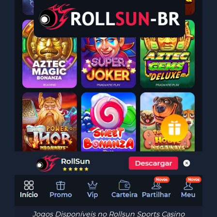
Jogos Disponíveis no Rollsun Sports Casino