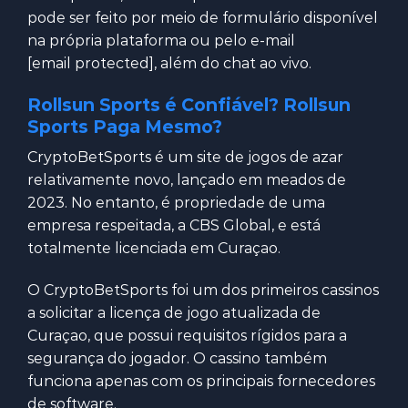
pode ser feito por meio de formulário disponível
na própria plataforma ou pelo e-mail
[email protected], além do chat ao vivo.
Rollsun
Sports é Confiável?
Rollsun
Sports Paga Mesmo?
CryptoBetSports é um site de jogos de azar
relativamente novo, lançado em meados de
2023. No entanto, é propriedade de uma
empresa respeitada, a CBS Global, e está
totalmente licenciada em Curaçao.
O CryptoBetSports foi um dos primeiros cassinos
a solicitar a licença de jogo atualizada de
Curaçao, que possui requisitos rígidos para a
segurança do jogador. O cassino também
funciona apenas com os principais fornecedores
de software.