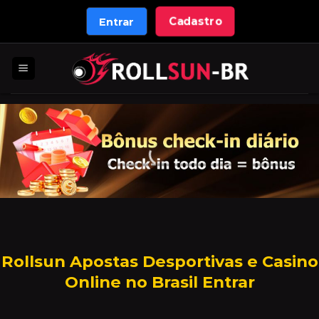
Skip
Cadastro
Entrar
to
content
Rollsun
Apostas Desportivas e Casino
Online no Brasil Entrar