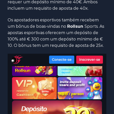
requer um depósito mínimo de 40€. Ambos
incluem um requisito de aposta de 40x.
Os apostadores esportivos também recebem
um bônus de boas-vindas no
Rollsun
Sports. As
apostas esportivas oferecem um depósito de
100% até € 300 com um depósito mínimo de €
10. O bônus tem um requisito de aposta de 25x.