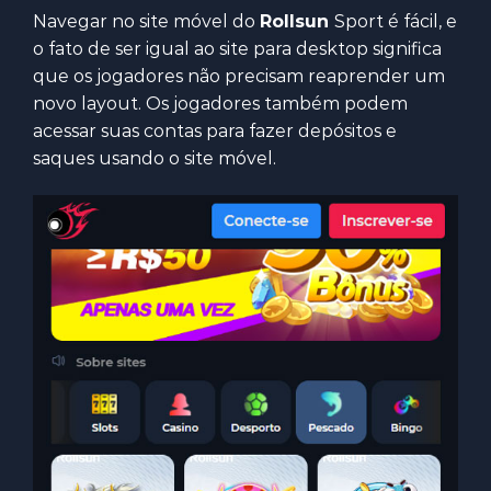
Navegar no site móvel do
Rollsun
Sport é fácil, e
o fato de ser igual ao site para desktop significa
que os jogadores não precisam reaprender um
novo layout. Os jogadores também podem
acessar suas contas para fazer depósitos e
saques usando o site móvel.