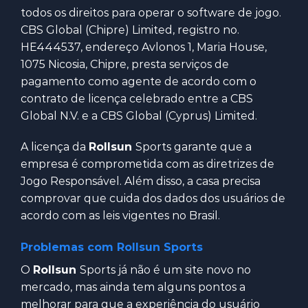
todos os direitos para operar o software de jogo.
CBS Global (Chipre) Limited, registro no.
HE444537, endereço Avlonos 1, Maria House,
1075 Nicosia, Chipre, presta serviços de
pagamento como agente de acordo com o
contrato de licença celebrado entre a CBS
Global N.V. e a CBS Global (Cyprus) Limited.
A licença da
Rollsun
Sports garante que a
empresa é comprometida com as diretrizes de
Jogo Responsável. Além disso, a casa precisa
comprovar que cuida dos dados dos usuários de
acordo com as leis vigentes no Brasil.
Problemas com
Rollsun
Sports
O
Rollsun
Sports já não é um site novo no
mercado, mas ainda tem alguns pontos a
melhorar para que a experiência do usuário