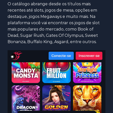
O catálogo abrange desde os títulos mais
recentes até slots, jogos de mesa, opções em
destaque, jogos Megaways e muito mais. Na
plataforma você vai encontrar os jogos de slot
mais populares do mercado, como Book of
Dead, Sugar Rush, Gates Of Olympus, Sweet
Bonanza, Buffalo King, Asgard, entre outros.