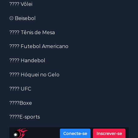
???? Vôlei
⚾ Beisebol
???? Tênis de Mesa
???? Futebol Americano
???? Handebol
???? Hóquei no Gelo
???? UFC
????Boxe
????E-sports