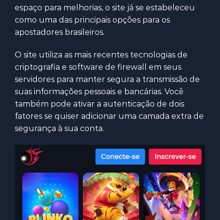
espaço para melhorias, o site já se estabeleceu
como uma das principais opções para os
apostadores brasileiros.
O site utiliza as mais recentes tecnologias de
criptografia e software de firewall em seus
servidores para manter segura a transmissão de
suas informações pessoais e bancárias. Você
também pode ativar a autenticação de dois
fatores se quiser adicionar uma camada extra de
segurança à sua conta.