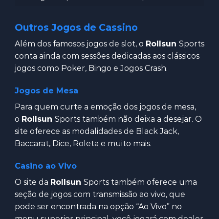
Outros Jogos de Cassino
Além dos famosos jogos de slot, o
Rollsun
Sports
conta ainda com sessões dedicadas aos clássicos
jogos como Poker, Bingo e Jogos Crash.
Jogos de Mesa
Para quem curte a emoção dos jogos de mesa,
o
Rollsun
Sports também não deixa a desejar. O
site oferece as modalidades de Black Jack,
Baccarat, Dice, Roleta e muito mais.
Casino ao Vivo
O site da
Rollsun
Sports também oferece uma
seção de jogos com transmissão ao vivo, que
pode ser encontrada na opção “Ao Vivo” no
menu superior principal, você jogará com dealer