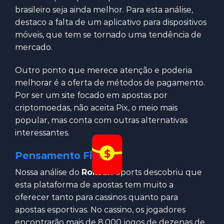
brasileiro seja ainda melhor. Para esta análise,
destaco a falta de um aplicativo para dispositivos
móveis, que tem se tornado uma tendência de
mercado.
Outro ponto que merece atenção e poderia
melhorar é a oferta de métodos de pagamento.
Por ser um site focado em apostas por
criptomoedas, não aceita Pix, o meio mais
popular, mas conta com outras alternativas
interessantes.
Pensamento Final
Nossa análise do
Rollsun
Sports descobriu que
esta plataforma de apostas tem muito a
oferecer tanto para cassinos quanto para
apostas esportivas. No cassino, os jogadores
encontrarão mais de 8.000 jogos de dezenas de