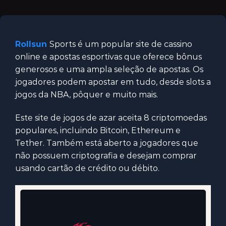
Rollsun
Sports é um popular site de cassino
online e apostas esportivas que oferece bônus
generosos e uma ampla seleção de apostas. Os
jogadores podem apostar em tudo, desde slots a
jogos da NBA, pôquer e muito mais.
Este site de jogos de azar aceita 8 criptomoedas
populares, incluindo Bitcoin, Ethereum e
Tether. Também está aberto a jogadores que
não possuem criptografia e desejam comprar
usando cartão de crédito ou débito.