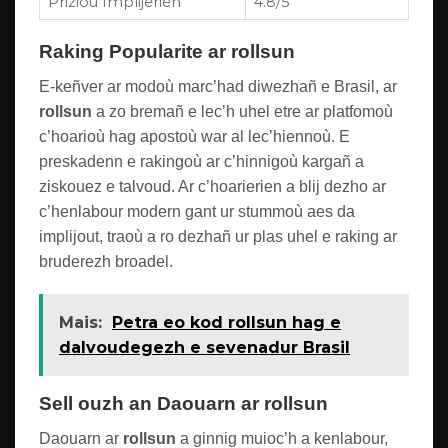
Prizioù Implijerien
4.8/5
Raking Popularite ar
rollsun
E-keñver ar modoù marc’had diwezhañ e Brasil, ar
rollsun
a zo bremañ e lec’h uhel etre ar platfomoù
c’hoarioù hag apostoù war al lec’hiennoù. E
preskadenn e rakingoù ar c’hinnigoù kargañ a
ziskouez e talvoud. Ar c’hoarierien a blij dezho ar
c’henlabour modern gant ur stummoù aes da
implijout, traoù a ro dezhañ ur plas uhel e raking ar
bruderezh broadel.
Mais:
Petra eo kod rollsun hag e
dalvoudegezh e sevenadur Brasil
Sell ouzh an Daouarn ar
rollsun
Daouarn ar
rollsun
a ginnig muioc’h a kenlabour,