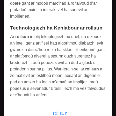
doare gant ar modoù marc’had a ro talvoud d’ar
profadoù muioc’h interaktivel ha sur evit ar
implijerien.
Technologiezh ha Kenlabour ar
rollsun
Ar
rollsun
implij teknologiezhioù uhel, en o zouez
an intelligenz artifisel hag algoritmoù diabarzh, evit
gwareziñ disoc’hoù reizh ha sklaer. E enkorniñ gant
ar platfomoù niverel a stourm ouzh surentez ha
krederezh, traoù pouezus evit an dud a glask ur
profadenn sur ha plijus. War-lerc’h-se, ar
rollsun
a
zo mat evit an ostilhoù moan, aesaat an digeriñ e-
pad an amzer ha lec’h m’emañ an implijer, traoù
pouezus e sevenadur Brasil, lec’h ma vez talvoudus
ar c’hounit ha ar fent.
Goude bezañ gouest da gaout gouzout
muioc’h diwar-benn
rollsun
, e c’hellit klask