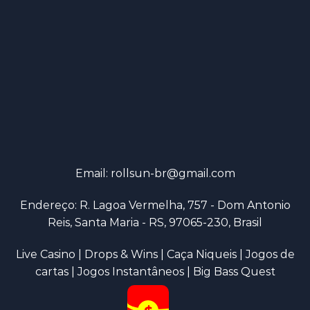
Email:
rollsun-br@gmail.com
Endereço: R. Lagoa Vermelha, 757 - Dom Antonio
Reis, Santa Maria - RS, 97065-230, Brasil
Live Casino
|
Drops & Wins
|
Caça Niqueis
|
Jogos de
cartas
|
Jogos Instantâneos
|
Big Bass Quest